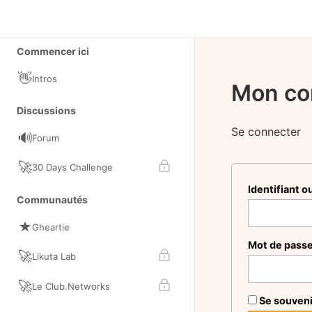
Vivre Du Contenu
Fil d'actualités
Commencer ici
👋
Intros
Mon co
Discussions
Se connecter
🔊
Forum
🚀
30 Days Challenge
Identifiant o
Communautés
Gheartie
Mot de pass
🚀
Likuta Lab
🚀
Le Club.Networks
Se souveni