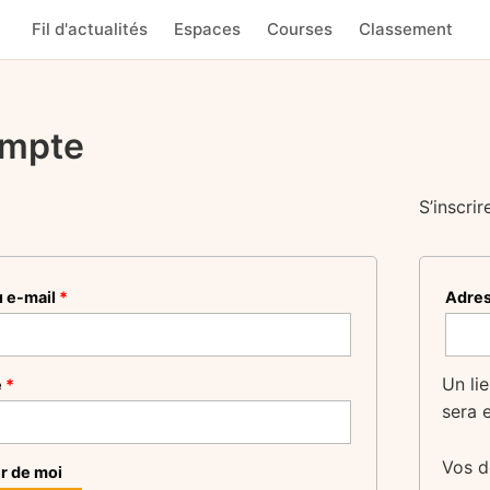
Fil d'actualités
Espaces
Courses
Classement
mpte
S’inscrir
Obligatoire
u e-mail
*
Adres
Un li
Obligatoire
e
*
sera 
Vos d
r de moi