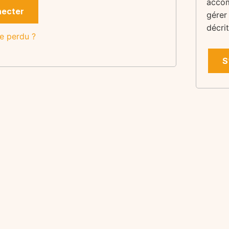
accom
necter
gérer
décri
e perdu ?
S